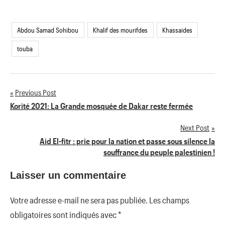
Abdou Samad Sohibou
Khalif des mourifdes
Khassaides
touba
Previous Post
Navigation
Korité 2021: La Grande mosquée de Dakar reste fermée
de
Next Post
Aid El-fitr : prie pour la nation et passe sous silence la
l’article
souffrance du peuple palestinien !
Laisser un commentaire
Votre adresse e-mail ne sera pas publiée.
Les champs
obligatoires sont indiqués avec
*