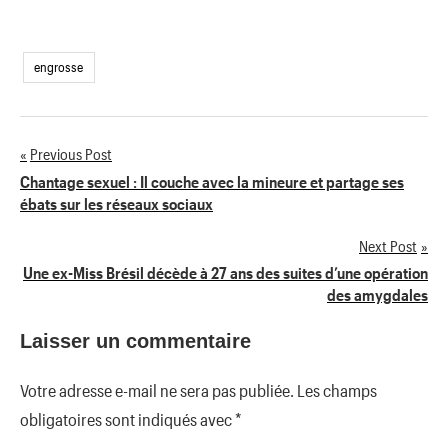
engrosse
Previous Post
Navigation
Chantage sexuel : Il couche avec la mineure et partage ses
ébats sur les réseaux sociaux
de
Next Post
l’article
Une ex-Miss Brésil décède à 27 ans des suites d’une opération
des amygdales
Laisser un commentaire
Votre adresse e-mail ne sera pas publiée.
Les champs
obligatoires sont indiqués avec
*