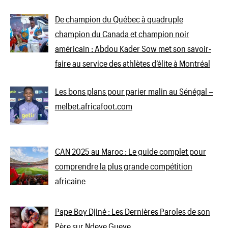
De champion du Québec à quadruple
champion du Canada et champion noir
américain : Abdou Kader Sow met son savoir-
faire au service des athlètes d’élite à Montréal
Les bons plans pour parier malin au Sénégal –
melbet.africafoot.com
CAN 2025 au Maroc : Le guide complet pour
comprendre la plus grande compétition
africaine
Pape Boy Djiné : Les Dernières Paroles de son
Père sur Ndeye Gueye