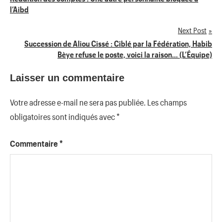
l’Aibd
de
Next Post
l’article
Succession de Aliou Cissé : Ciblé par la Fédération, Habib
Bèye refuse le poste, voici la raison… (L’Équipe)
Laisser un commentaire
Votre adresse e-mail ne sera pas publiée.
Les champs
obligatoires sont indiqués avec
*
Commentaire
*