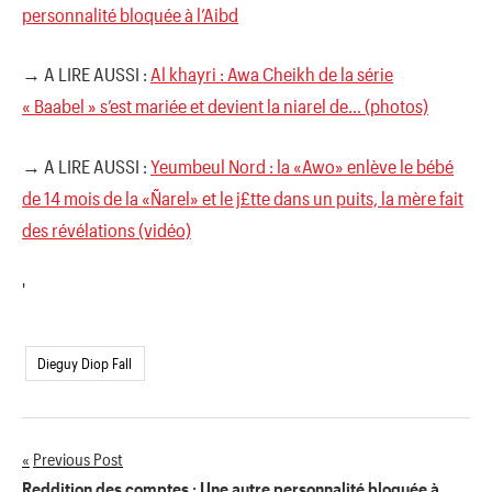
personnalité bloquée à l’Aibd
→ A LIRE AUSSI :
Al khayri : Awa Cheikh de la série
« Baabel » s’est mariée et devient la niarel de… (photos)
→ A LIRE AUSSI :
Yeumbeul Nord : la «Awo» enlève le bébé
de 14 mois de la «Ñarel» et le j£tte dans un puits, la mère fait
des révélations (vidéo)
'
Dieguy Diop Fall
Previous Post
Navigation
Reddition des comptes : Une autre personnalité bloquée à