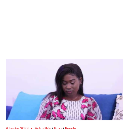
9 février 2023
Actualités
/
Buzz
/
People