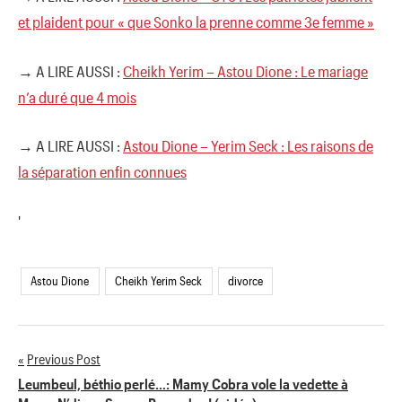
et plaident pour « que Sonko la prenne comme 3e femme »
→ A LIRE AUSSI :
Cheikh Yerim – Astou Dione : Le mariage
n’a duré que 4 mois
→ A LIRE AUSSI :
Astou Dione – Yerim Seck : Les raisons de
la séparation enfin connues
'
Astou Dione
Cheikh Yerim Seck
divorce
Previous Post
Navigation
Leumbeul, béthio perlé…: Mamy Cobra vole la vedette à