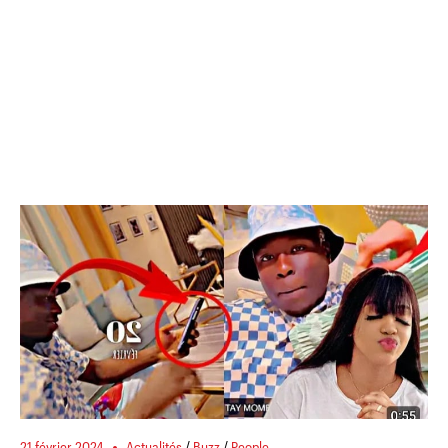
21 février 2024
Actualités
/
Buzz
/
People