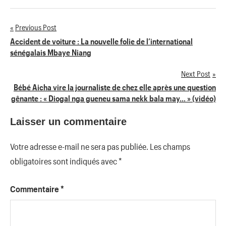
Previous Post
Navigation
Accident de voiture : La nouvelle folie de l’international
sénégalais Mbaye Niang
de
Next Post
l’article
Bébé Aicha vire la journaliste de chez elle après une question
gênante : « Diogal nga gueneu sama nekk bala may… » (vidéo)
Laisser un commentaire
Votre adresse e-mail ne sera pas publiée.
Les champs
obligatoires sont indiqués avec
*
Commentaire
*