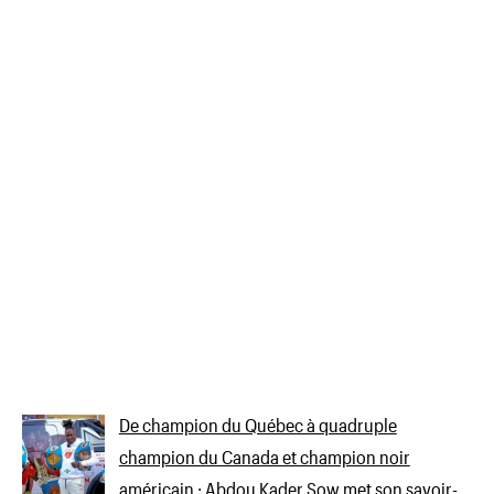
De champion du Québec à quadruple
champion du Canada et champion noir
américain : Abdou Kader Sow met son savoir-