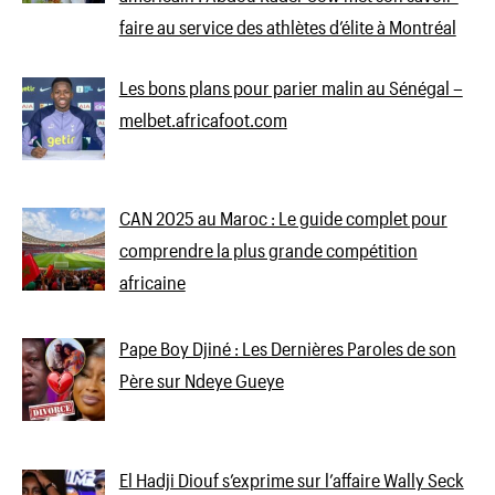
faire au service des athlètes d’élite à Montréal
Les bons plans pour parier malin au Sénégal –
melbet.africafoot.com
CAN 2025 au Maroc : Le guide complet pour
comprendre la plus grande compétition
africaine
Pape Boy Djiné : Les Dernières Paroles de son
Père sur Ndeye Gueye
El Hadji Diouf s’exprime sur l’affaire Wally Seck