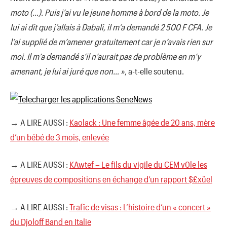
moto (…). Puis j’ai vu le jeune homme à bord de la moto. Je
lui ai dit que j’allais à Dabali, il m’a demandé 2 500 F CFA. Je
l’ai supplié de m’amener gratuitement car je n’avais rien sur
moi. Il m’a demandé s’il n’aurait pas de problème en m’y
amenant, je lui ai juré que non… »
, a-t-elle soutenu.
→ A LIRE AUSSI :
Kaolack : Une femme âgée de 20 ans, mère
d’un bébé de 3 mois, enlevée
→ A LIRE AUSSI :
KAwtef – Le fils du vigile du CEM v0le les
épreuves de compositions en échange d’un rapport $£xüel
→ A LIRE AUSSI :
Trafïc de visas : L’histoire d’un « concert »
du Djoloff Band en Italie