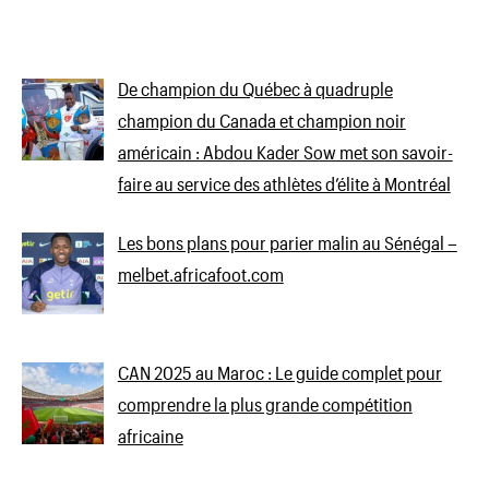
De champion du Québec à quadruple
champion du Canada et champion noir
américain : Abdou Kader Sow met son savoir-
faire au service des athlètes d’élite à Montréal
Les bons plans pour parier malin au Sénégal –
melbet.africafoot.com
CAN 2025 au Maroc : Le guide complet pour
comprendre la plus grande compétition
africaine