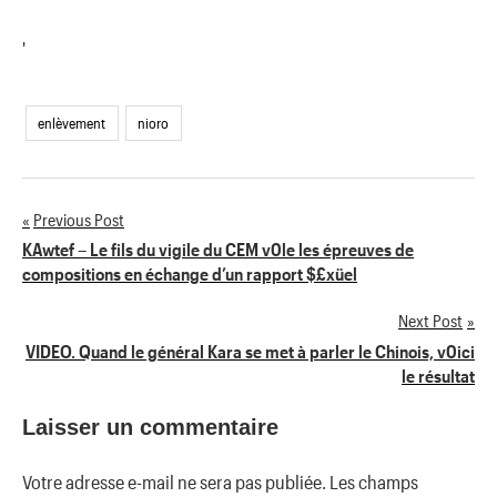
'
enlèvement
nioro
Previous Post
Navigation
KAwtef – Le fils du vigile du CEM v0le les épreuves de
compositions en échange d’un rapport $£xüel
de
Next Post
l’article
VIDEO. Quand le général Kara se met à parler le Chinois, v0ici
le résultat
Laisser un commentaire
Votre adresse e-mail ne sera pas publiée.
Les champs