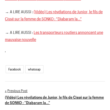
→ A LIRE AUSSI :
(Vidéo) Les révélations de Junior, le fils de
Cissé sur la femme de SONKO : “Diabaram la…”
→ A LIRE AUSSI :
Les transporteurs routiers annoncent une
mauvaise nouvelle
'
Facebook
whatssap
Previous Post
Navigation
(Vidéo) Les révélations de Junior, le fils de Cissé sur la femme
de SONKO : “Diabaram la…”
de