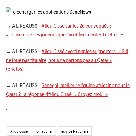
→ A LIRE AUSSI :
Aliou Cissé sur les 26 convoqués :
« L’ensemble des joueurs que j’ai utilisé méritent d’être… »
→ A LIRE AUSSI :
Aliou Cissé averti par les supporters : « S’il
ne joue pas titulaire, nous ne partons pas au Qatar »
(photos)
→ A LIRE AUSSI :
Sénégal, meilleure équipe africaine pour le
Qatar ? La réponse d’Aliou Cissé : « Croyez moi… »
'
Aliou cissé
binational
équipe Nationale