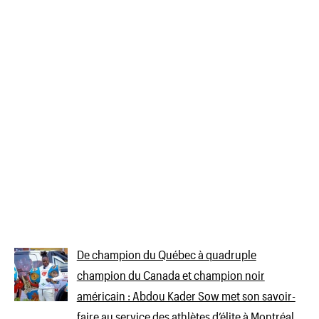
De champion du Québec à quadruple
champion du Canada et champion noir
américain : Abdou Kader Sow met son savoir-
faire au service des athlètes d’élite à Montréal