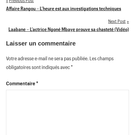
Previous Post
Navigation
Affaire Rangou – L’heure est aux investigations techniques
de
Next Post
Laabane – L’actrice Ngoné Mbaye prouve sa chasteté (Vidéo)
l’article
Laisser un commentaire
Votre adresse e-mail ne sera pas publiée.
Les champs
obligatoires sont indiqués avec
*
Commentaire
*