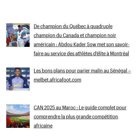
De champion du Québec à quadruple
champion du Canada et champion noir
américain : Abdou Kader Sow met son savoir-
faire au service des athlètes d’élite à Montréal
Les bons plans pour parier malin au Sénégal –
melbet.africafoot.com
CAN 2025 au Maroc : Le guide complet pour
comprendre la plus grande compétition
africaine