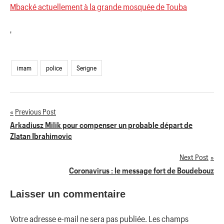
Mbacké actuellement à la grande mosquée de Touba
'
imam
police
Serigne
Previous Post
Navigation
Arkadiusz Milik pour compenser un probable départ de
Zlatan Ibrahimovic
de
Next Post
l’article
Coronavirus : le message fort de Boudebouz
Laisser un commentaire
Votre adresse e-mail ne sera pas publiée.
Les champs