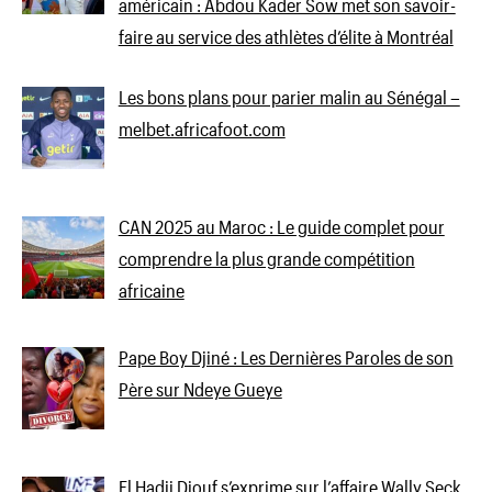
américain : Abdou Kader Sow met son savoir-
faire au service des athlètes d’élite à Montréal
Les bons plans pour parier malin au Sénégal –
melbet.africafoot.com
CAN 2025 au Maroc : Le guide complet pour
comprendre la plus grande compétition
africaine
Pape Boy Djiné : Les Dernières Paroles de son
Père sur Ndeye Gueye
El Hadji Diouf s’exprime sur l’affaire Wally Seck