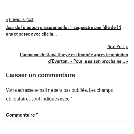
Previous Post
Navigation
Jour de l’élection présidentielle : Il séquestre une fille de 14
ans et passe avec elle la…
de
Next Post
l’article
L’annonce de Gana Gueye est tombée après le maintien
d’Everton : « Pour la saison prochaine… »
Laisser un commentaire
Votre adresse e-mail ne sera pas publiée.
Les champs
obligatoires sont indiqués avec
*
Commentaire
*