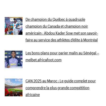
De champion du Québec à quadruple
champion du Canada et champion noir
américain : Abdou Kader Sow met son savoir-
faire au service des athlètes d’élite à Montréal
Les bons plans pour parier malin au Sénégal –
melbet.africafoot.com
CAN 2025 au Maroc : Le guide complet pour
comprendre la plus grande compétition
africaine