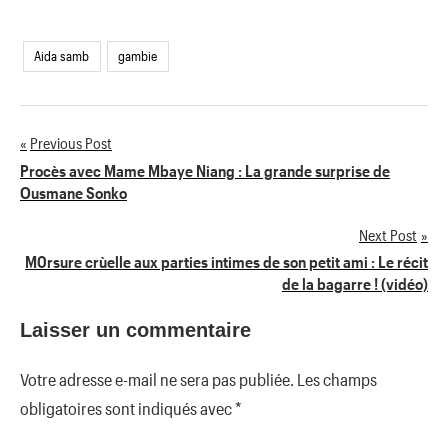
Aida samb
gambie
Previous Post
Navigation
Procès avec Mame Mbaye Niang : La grande surprise de
Ousmane Sonko
de
Next Post
l’article
M0rsure crùelle aux parties intimes de son petit ami : Le récit
de la bagarre ! (vidéo)
Laisser un commentaire
Votre adresse e-mail ne sera pas publiée.
Les champs
obligatoires sont indiqués avec
*