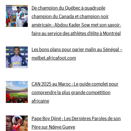
De champion du Québec à quadruple
champion du Canada et champion noir
américain : Abdou Kader Sow met son savoir-
faire au service des athlètes d’élite à Montréal
Les bons plans pour parier malin au Sénégal –
melbet.africafoot.com
CAN 2025 au Maroc : Le guide complet pour
comprendre la plus grande compétition
africaine
Pape Boy Djiné : Les Dernières Paroles de son
Père sur Ndeye Gueye