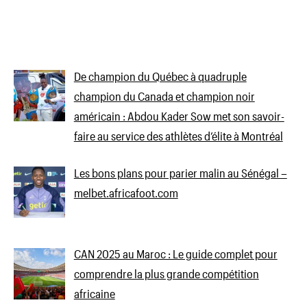
De champion du Québec à quadruple
champion du Canada et champion noir
américain : Abdou Kader Sow met son savoir-
faire au service des athlètes d’élite à Montréal
Les bons plans pour parier malin au Sénégal –
melbet.africafoot.com
CAN 2025 au Maroc : Le guide complet pour
comprendre la plus grande compétition
africaine