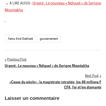
→ A LIRE AUSSI :
Urgent : Le nouveau « Ndiguel » de Serigne
Mountakha
'
Fatou Kiné Diakhaté
gouvernement
Previous Post
Navigation
Urgent : Le nouveau « Ndiguel » de Serigne Mountakha
de
Next Post
«Casse du siècle» : la magistrate retraitée, les 46 millions F
l’article
CFA, l’or et les diamants
Laisser un commentaire