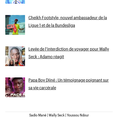
Cheikh Footstyle, nouvel ambassadeur de la
Ligue 1 et de la Bundesliga
Levée de l’interdiction de voyager pour Wally
Seck : Adamo réagit
Papa Boy Djiné : Un témoignage poignant sur
sa vie carcérale
Sadio Mané | Wally Seck | Youssou Ndour