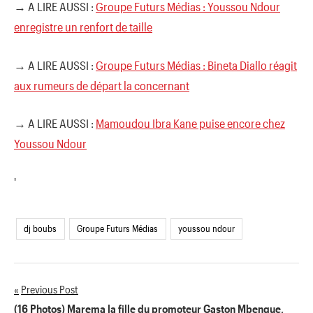
→ A LIRE AUSSI :
Groupe Futurs Médias : Youssou Ndour
enregistre un renfort de taille
→ A LIRE AUSSI :
Groupe Futurs Médias : Bineta Diallo réagit
aux rumeurs de départ la concernant
→ A LIRE AUSSI :
Mamoudou Ibra Kane puise encore chez
Youssou Ndour
'
dj boubs
Groupe Futurs Médias
youssou ndour
Previous Post
Navigation
(16 Photos) Marema la fille du promoteur Gaston Mbengue,