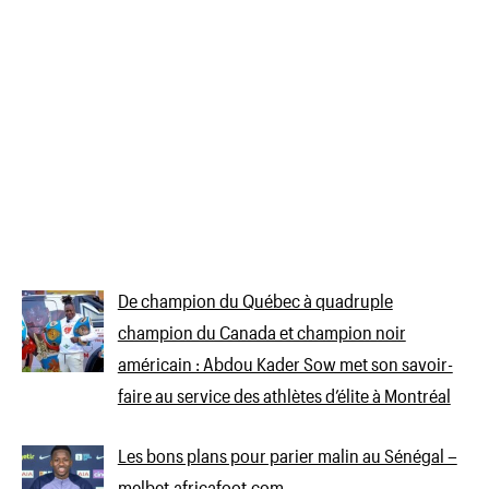
De champion du Québec à quadruple
champion du Canada et champion noir
américain : Abdou Kader Sow met son savoir-
faire au service des athlètes d’élite à Montréal
Les bons plans pour parier malin au Sénégal –
melbet.africafoot.com