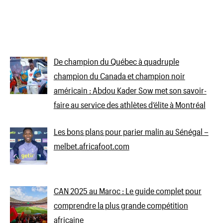
De champion du Québec à quadruple
champion du Canada et champion noir
américain : Abdou Kader Sow met son savoir-
faire au service des athlètes d’élite à Montréal
Les bons plans pour parier malin au Sénégal –
melbet.africafoot.com
CAN 2025 au Maroc : Le guide complet pour
comprendre la plus grande compétition
africaine