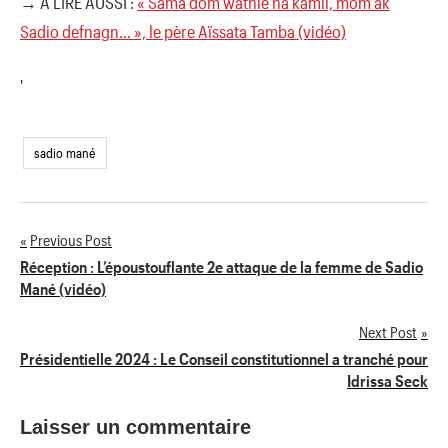
→ A LIRE AUSSI :
« Sama dom wathié na kamil, mom ak
Sadio defnagn… », le père Aïssata Tamba (vidéo)
'
sadio mané
Previous Post
Navigation
Réception : L’époustouflante 2e attaque de la femme de Sadio
Mané (vidéo)
de
Next Post
l’article
Présidentielle 2024 : Le Conseil constitutionnel a tranché pour
Idrissa Seck
Laisser un commentaire