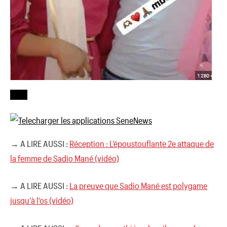
→ A LIRE AUSSI :
Réception : L’époustouflante 2e attaque de
la femme de Sadio Mané (vidéo)
→ A LIRE AUSSI :
La preuve que Sadio Mané est polygame
jusqu’à l’os (vidéo)