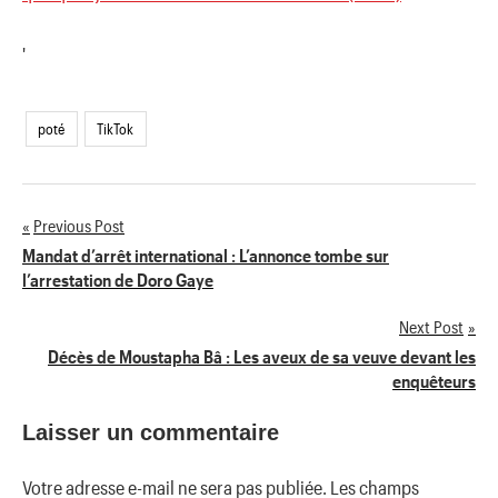
'
poté
TikTok
Previous Post
Navigation
Mandat d’arrêt international : L’annonce tombe sur
l’arrestation de Doro Gaye
de
Next Post
l’article
Décès de Moustapha Bâ : Les aveux de sa veuve devant les
enquêteurs
Laisser un commentaire
Votre adresse e-mail ne sera pas publiée.
Les champs