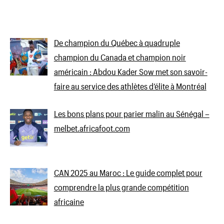
De champion du Québec à quadruple
champion du Canada et champion noir
américain : Abdou Kader Sow met son savoir-
faire au service des athlètes d’élite à Montréal
Les bons plans pour parier malin au Sénégal –
melbet.africafoot.com
CAN 2025 au Maroc : Le guide complet pour
comprendre la plus grande compétition
africaine