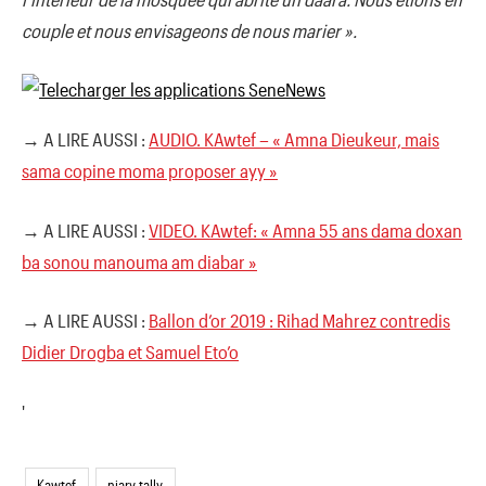
couple et nous envisageons de nous marier ».
→ A LIRE AUSSI :
AUDIO. KAwtef – « Amna Dieukeur, mais
sama copine moma proposer ayy »
→ A LIRE AUSSI :
VIDEO. KAwtef: « Amna 55 ans dama doxan
ba sonou manouma am diabar »
→ A LIRE AUSSI :
Ballon d’or 2019 : Rihad Mahrez contredis
Didier Drogba et Samuel Eto’o
'
Kawtef
niary tally