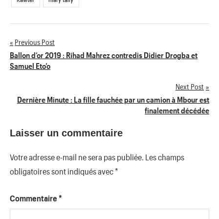
Previous Post
Navigation
Ballon d’or 2019 : Rihad Mahrez contredis Didier Drogba et
Samuel Eto’o
de
Next Post
l’article
Dernière Minute : La fille fauchée par un camion à Mbour est
finalement décédée
Laisser un commentaire
Votre adresse e-mail ne sera pas publiée.
Les champs
obligatoires sont indiqués avec
*
Commentaire
*