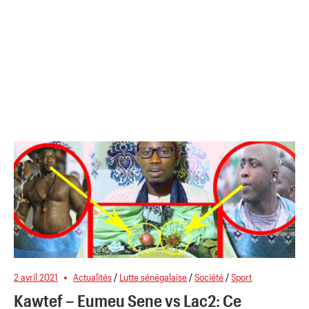
2 avril 2021
Actualités
/
Lutte sénégalaise
/
Société
/
Sport
Kawtef – Eumeu Sene vs Lac2: Ce