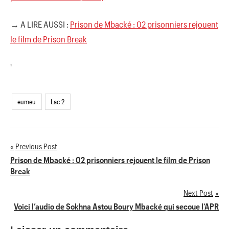
→ A LIRE AUSSI :
Prison de Mbacké : 02 prisonniers rejouent
le film de Prison Break
'
eumeu
Lac 2
Previous Post
Navigation
Prison de Mbacké : 02 prisonniers rejouent le film de Prison
Break
de
Next Post
l’article
Voici l’audio de Sokhna Astou Boury Mbacké qui secoue l’APR