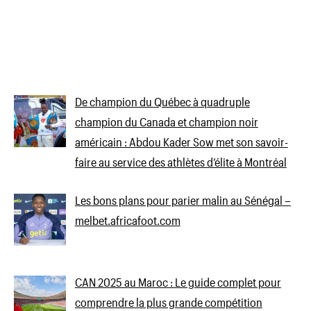
De champion du Québec à quadruple
champion du Canada et champion noir
américain : Abdou Kader Sow met son savoir-
faire au service des athlètes d’élite à Montréal
Les bons plans pour parier malin au Sénégal –
melbet.africafoot.com
CAN 2025 au Maroc : Le guide complet pour
comprendre la plus grande compétition