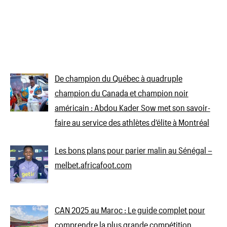
De champion du Québec à quadruple
champion du Canada et champion noir
américain : Abdou Kader Sow met son savoir-
faire au service des athlètes d’élite à Montréal
Les bons plans pour parier malin au Sénégal –
melbet.africafoot.com
CAN 2025 au Maroc : Le guide complet pour
comprendre la plus grande compétition