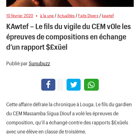
10 février 2020
à la une
/
Actualités
/
Faits Divers
/
kawtef
KAwtef – Le fils du vigile du CEM v0le les
épreuves de compositions en échange
d’un rapport $£xüel
Publié par
Sunubuzz
Cette affaire défraie la chronique à Louga. Le fils du gardien
du CEM Massamba Sigua Diouf a volé les épreuves de
composition, qu’il a échangé contre des rapports $£xüels
avec une élève en classe de troisième.