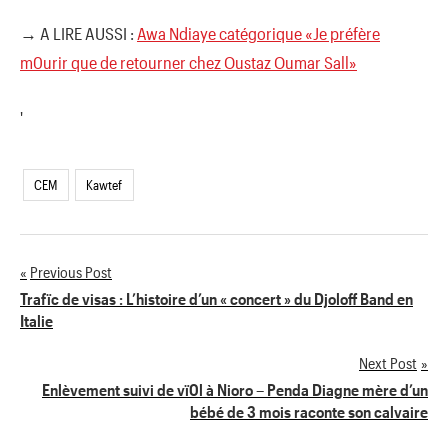
→ A LIRE AUSSI :
Awa Ndiaye catégorique «Je préfère
m0urir que de retourner chez Oustaz Oumar Sall»
'
CEM
Kawtef
Previous Post
Navigation
Trafïc de visas : L’histoire d’un « concert » du Djoloff Band en
Italie
de
Next Post
l’article
Enlèvement suivi de vï0l à Nioro – Penda Diagne mère d’un
bébé de 3 mois raconte son calvaire