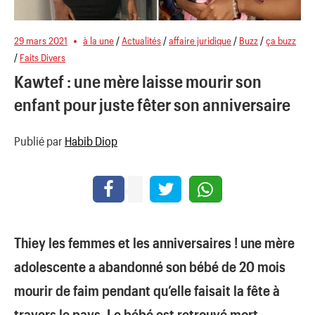
29 mars 2021
à la une
/
Actualités
/
affaire juridique
/
Buzz
/
ça buzz
/
Faits Divers
Kawtef : une mère laisse mourir son
enfant pour juste fêter son anniversaire
Publié par
Habib Diop
Thiey les femmes et les anniversaires ! une mère
adolescente a abandonné son bébé de 20 mois
mourir de faim pendant qu’elle faisait la fête à
travers le pays. Le bébé est retrouvé mort.