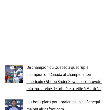
De champion du Québec à quadruple
champion du Canada et champion noir
américain : Abdou Kader Sow met son savoir-
faire au service des athlètes d’élite à Montréal
Les bons plans pour parier malin au Sénégal –
melbet.africafoot.com