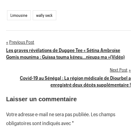
Limousine
wally seck
Previous Post
Navigation
Les graves révélations de Duggee Tee « Sétina Ambroise
Gomis mounima : Guissa touma kéneu…nieupa ma »(Vidéo)
de
Next Post
l’article
Covid-19 au Sénégal : La région médicale de Diourbel a
enregistré deux décès supplémentaire !
Laisser un commentaire
Votre adresse e-mail ne sera pas publiée.
Les champs
obligatoires sont indiqués avec
*