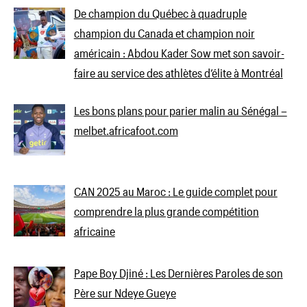
De champion du Québec à quadruple
champion du Canada et champion noir
américain : Abdou Kader Sow met son savoir-
faire au service des athlètes d’élite à Montréal
Les bons plans pour parier malin au Sénégal –
melbet.africafoot.com
CAN 2025 au Maroc : Le guide complet pour
comprendre la plus grande compétition
africaine
Pape Boy Djiné : Les Dernières Paroles de son
Père sur Ndeye Gueye