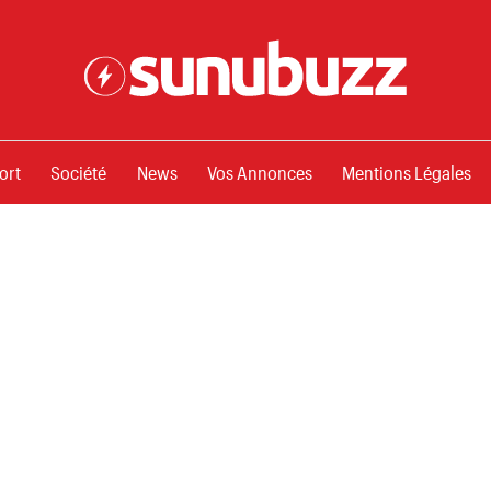
ssements
ort
Société
News
Vos Annonces
Mentions Légales