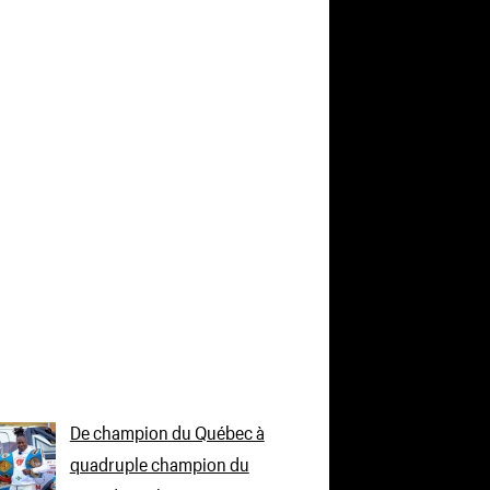
De champion du Québec à
quadruple champion du