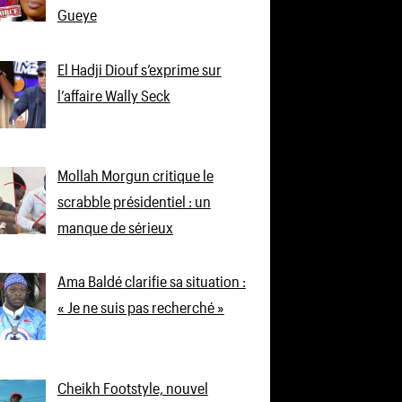
Gueye
El Hadji Diouf s’exprime sur
l’affaire Wally Seck
Mollah Morgun critique le
scrabble présidentiel : un
manque de sérieux
Ama Baldé clarifie sa situation :
« Je ne suis pas recherché »
Cheikh Footstyle, nouvel