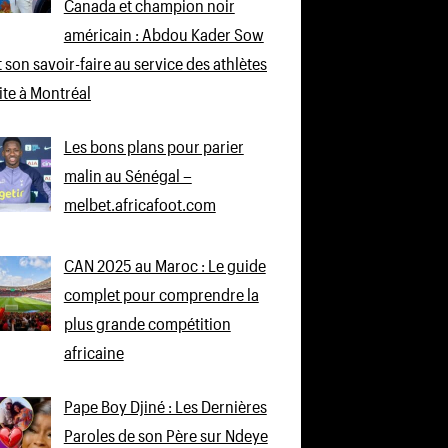
Canada et champion noir
américain : Abdou Kader Sow
 son savoir-faire au service des athlètes
lite à Montréal
Les bons plans pour parier
malin au Sénégal –
melbet.africafoot.com
CAN 2025 au Maroc : Le guide
complet pour comprendre la
plus grande compétition
africaine
Pape Boy Djiné : Les Dernières
Paroles de son Père sur Ndeye