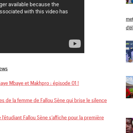
met
d’é
Baye Mbaye et Makhpro : épisode 01 !
s de la femme de Fallou Sène qui brise le silence
l’étudiant Fallou Sène s’affiche pour la première