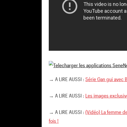
→ A LIRE AUSSI :
Série Gan gui avec 
→ A LIRE AUSSI :
Les images exclusive
→ A LIRE AUSSI :
(Vidéo) La femme de 
fois !