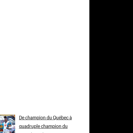
De champion du Québec à
quadruple champion du