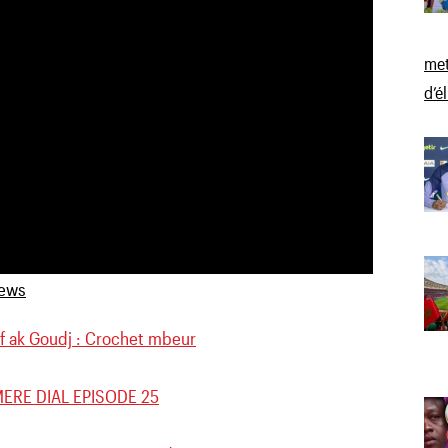
met
d’é
f ak Goudj : Crochet mbeur
ERE DIAL EPISODE 25