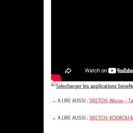
→ A LIRE AUSSI :
SKETCH: Worou – Ta
→ A LIRE AUSSI :
SKETCH: KOOROU M