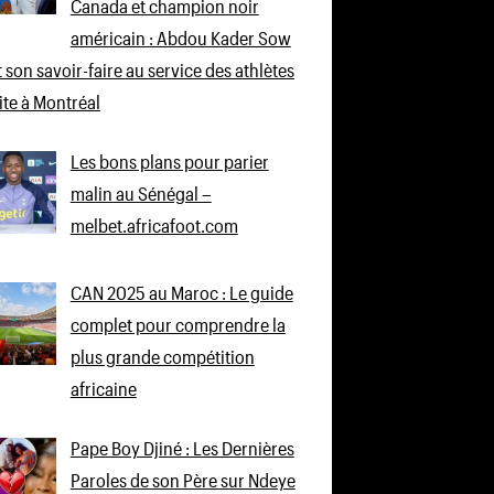
Canada et champion noir
américain : Abdou Kader Sow
 son savoir-faire au service des athlètes
lite à Montréal
Les bons plans pour parier
malin au Sénégal –
melbet.africafoot.com
CAN 2025 au Maroc : Le guide
complet pour comprendre la
plus grande compétition
africaine
Pape Boy Djiné : Les Dernières
Paroles de son Père sur Ndeye