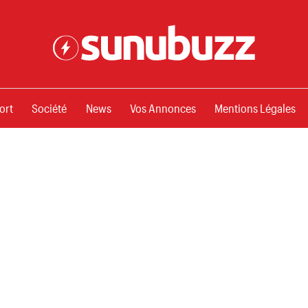
ssements
ort
Société
News
Vos Annonces
Mentions Légales