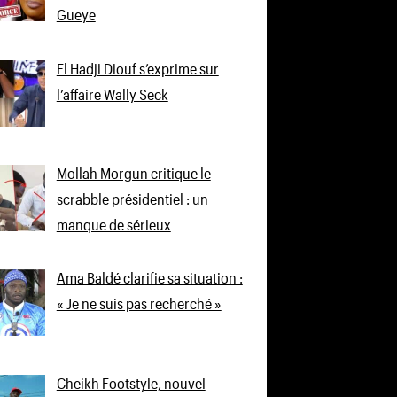
Gueye
El Hadji Diouf s’exprime sur
l’affaire Wally Seck
Mollah Morgun critique le
scrabble présidentiel : un
manque de sérieux
Ama Baldé clarifie sa situation :
« Je ne suis pas recherché »
Cheikh Footstyle, nouvel