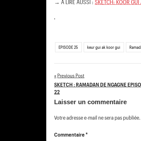
→ A LIRE AUSSI :
SKETCH: KOOR GUI 
'
EPISODE 25
keur gui ak koor gui
Ramad
Previous Post
Navigation
SKETCH : RAMADAN DE NGAGNE EPIS
22
de
Laisser un commentaire
l’article
Votre adresse e-mail ne sera pas publiée.
Commentaire
*