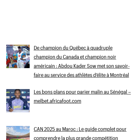
De champion du Québec à quadruple
champion du Canada et champion noir
américain : Abdou Kader Sow met son savoir-
faire au service des athlètes d’élite à Montréal
Les bons plans pour parier malin au Sénégal –
melbet.africafoot.com
CAN 2025 au Maroc : Le guide complet pour
comprendre la plus grande compétition