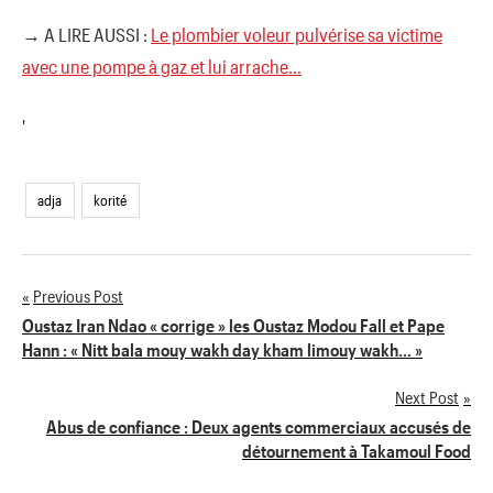
→ A LIRE AUSSI :
Le plombier voleur pulvérise sa victime
avec une pompe à gaz et lui arrache…
'
adja
korité
Previous Post
Navigation
Oustaz Iran Ndao « corrige » les Oustaz Modou Fall et Pape
Hann : « Nitt bala mouy wakh day kham limouy wakh… »
de
Next Post
l’article
Abus de confiance : Deux agents commerciaux accusés de
détournement à Takamoul Food