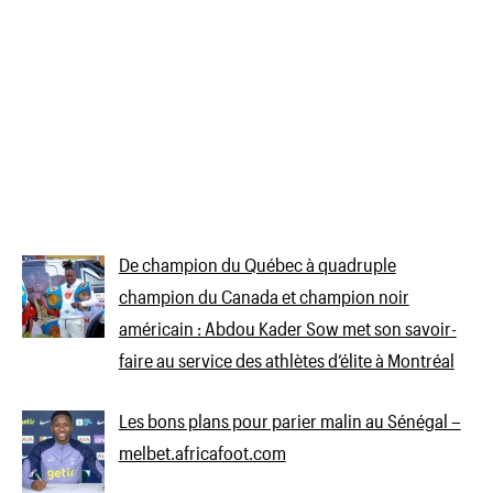
De champion du Québec à quadruple
champion du Canada et champion noir
américain : Abdou Kader Sow met son savoir-
faire au service des athlètes d’élite à Montréal
Les bons plans pour parier malin au Sénégal –
melbet.africafoot.com