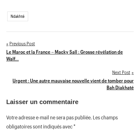
Ndakhté
Previous Post
Navigation
Le Maroc et la France – Macky Sall : Grosse révélation de
Walf…
de
Next Post
l’article
Urgent : Une autre mauvaise nouvelle vient de tomber pour
Bah Diakhaté
Laisser un commentaire
Votre adresse e-mail ne sera pas publiée.
Les champs
obligatoires sont indiqués avec
*