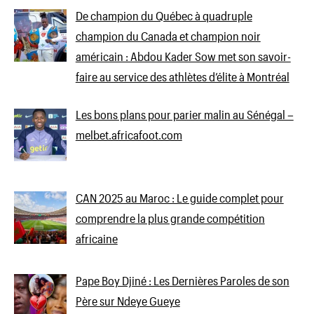
De champion du Québec à quadruple
champion du Canada et champion noir
américain : Abdou Kader Sow met son savoir-
faire au service des athlètes d’élite à Montréal
Les bons plans pour parier malin au Sénégal –
melbet.africafoot.com
CAN 2025 au Maroc : Le guide complet pour
comprendre la plus grande compétition
africaine
Pape Boy Djiné : Les Dernières Paroles de son
Père sur Ndeye Gueye