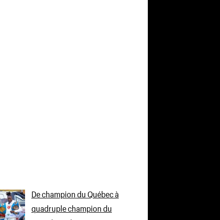
De champion du Québec à
quadruple champion du