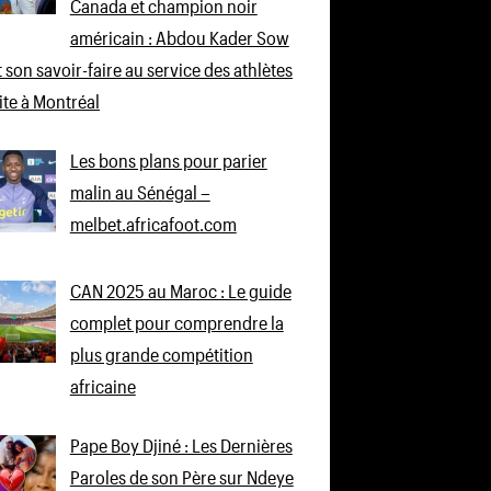
Canada et champion noir
américain : Abdou Kader Sow
 son savoir-faire au service des athlètes
lite à Montréal
Les bons plans pour parier
malin au Sénégal –
melbet.africafoot.com
CAN 2025 au Maroc : Le guide
complet pour comprendre la
plus grande compétition
africaine
Pape Boy Djiné : Les Dernières
Paroles de son Père sur Ndeye