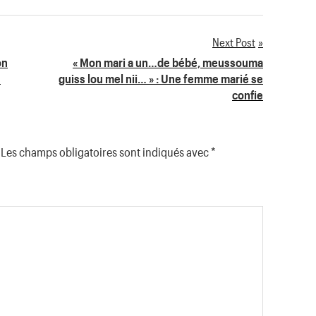
Next Post
on
« Mon mari a un…de bébé, meussouma
e
guiss lou mel nii… » : Une femme marié se
confie
Les champs obligatoires sont indiqués avec
*