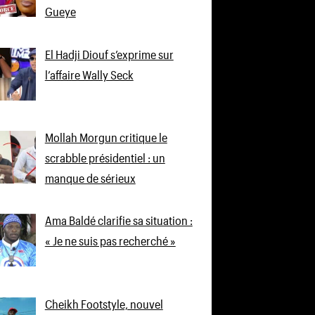
Gueye
El Hadji Diouf s’exprime sur
l’affaire Wally Seck
Mollah Morgun critique le
scrabble présidentiel : un
manque de sérieux
Ama Baldé clarifie sa situation :
« Je ne suis pas recherché »
Cheikh Footstyle, nouvel