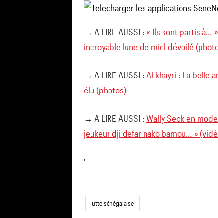
→ A LIRE AUSSI :
« Ils sont partis à… 
incroyable lune de miel dévoilé (phot
→ A LIRE AUSSI :
Al khayri : La belle
élu (photos)
→ A LIRE AUSSI :
Wally Seck en mode 
jeukeur dji defar nako bamou… » (vidé
'
lutte sénégalaise