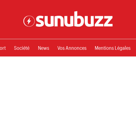
ssements
ort
Société
News
Vos Annonces
Mentions Légales