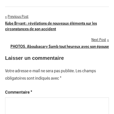
Previous Post
Navigation
Kobe Bryant : révélations de nouveaux éléments sur les
circonstances de son accident
de
Next Post
l’article
PHOTOS. Aboubacary Samb tout heureux avec son épouse
Laisser un commentaire
Votre adresse e-mail ne sera pas publiée.
Les champs
obligatoires sont indiqués avec
*
Commentaire
*