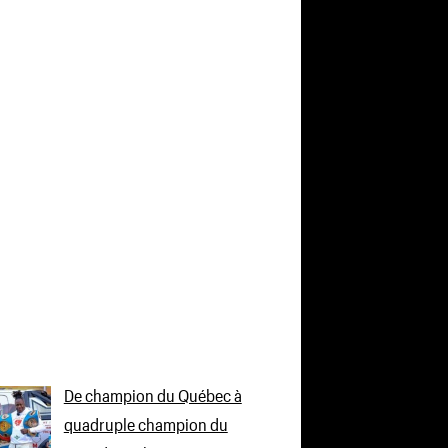
De champion du Québec à
quadruple champion du