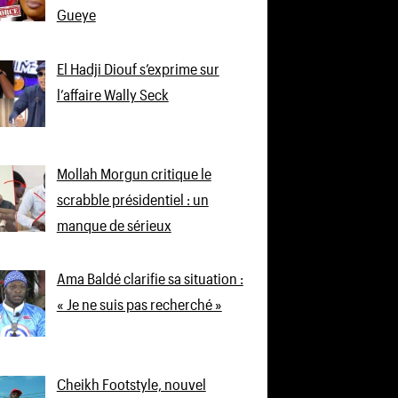
Gueye
El Hadji Diouf s’exprime sur
l’affaire Wally Seck
Mollah Morgun critique le
scrabble présidentiel : un
manque de sérieux
Ama Baldé clarifie sa situation :
« Je ne suis pas recherché »
Cheikh Footstyle, nouvel