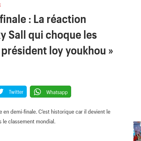
t
inale : La réaction
y Sall qui choque les
 président loy youkhou »
Twitter
Whatsapp
le en demi-finale. C’est historique car il devient le
s le classement mondial.