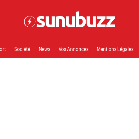
ssements
ort
Société
News
Vos Annonces
Mentions Légales