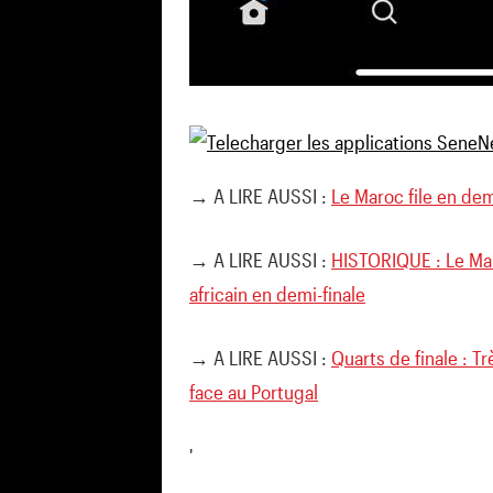
→ A LIRE AUSSI :
Le Maroc file en dem
→ A LIRE AUSSI :
HISTORIQUE : Le Mar
africain en demi-finale
→ A LIRE AUSSI :
Quarts de finale : T
face au Portugal
'