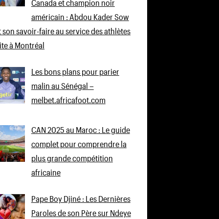
Canada et champion noir
américain : Abdou Kader Sow
 son savoir-faire au service des athlètes
lite à Montréal
Les bons plans pour parier
malin au Sénégal –
melbet.africafoot.com
CAN 2025 au Maroc : Le guide
complet pour comprendre la
plus grande compétition
africaine
Pape Boy Djiné : Les Dernières
Paroles de son Père sur Ndeye