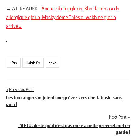
→ A LIRE AUSSI :
Accusé d’étre gloria, Khalifa néna « da
allergique gloria, Macky dème Thies di wakh né gloria
arrive »
'
¨Pib
Habib Sy
sexe
Previous Post
Navigation
Les boulangers mijotent une grève : vers une Tabaski sans
pain !
de
Next Post
l’article
L’AFTU alerte qu’il n’est pas mêlé à cette grève et met en
garde !