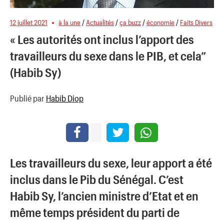
12 juillet 2021
à la une
/
Actualités
/
ça buzz
/
économie
/
Faits Divers
« Les autorités ont inclus l’apport des
travailleurs du sexe dans le PIB, et cela”
(Habib Sy)
Publié par
Habib Diop
Les travailleurs du sexe, leur apport a été
inclus dans le Pib du Sénégal. C’est
Habib Sy, l’ancien ministre d’Etat et en
même temps président du parti de