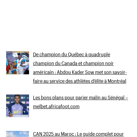
De champion du Québec à quadruple
champion du Canada et champion noir
américain : Abdou Kader Sow met son savoir-
faire au service des athlètes d’élite à Montréal
Les bons plans pour parier malin au Sénégal –
melbet.africafoot.com
CAN 2025 au Maroc : Le guide complet pour