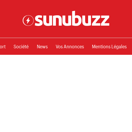
ssements
ort
Société
News
Vos Annonces
Mentions Légales