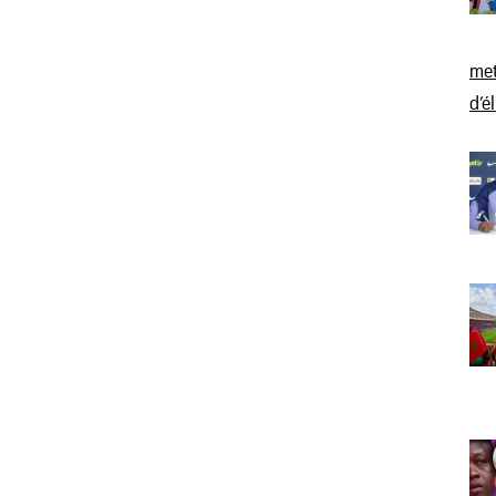
met
d’é