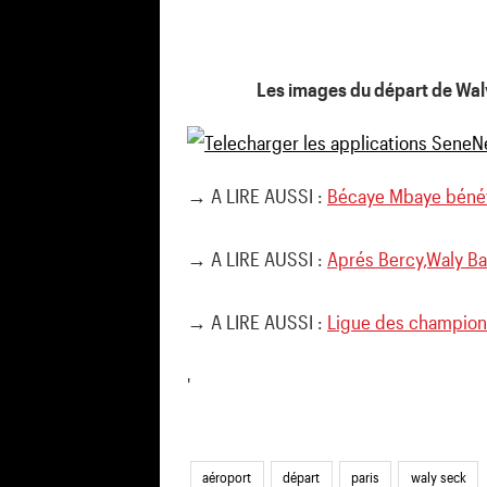
Les images du départ de Waly
→ A LIRE AUSSI :
Bécaye Mbaye bénéfi
→ A LIRE AUSSI :
Aprés Bercy,Waly Ba
→ A LIRE AUSSI :
Ligue des champions
'
aéroport
départ
paris
waly seck