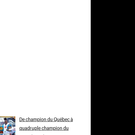
De champion du Québec à
quadruple champion du