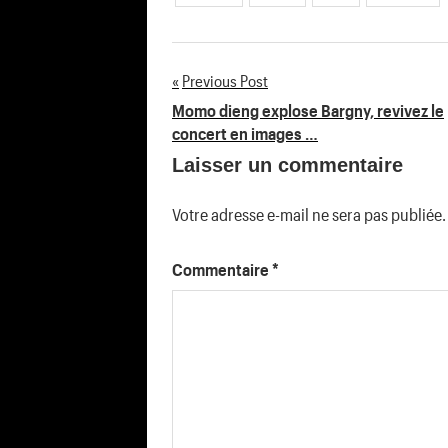
Previous Post
Navigation
Momo dieng explose Bargny, revivez le
concert en images …
de
Laisser un commentaire
l’article
Votre adresse e-mail ne sera pas publiée.
Commentaire
*