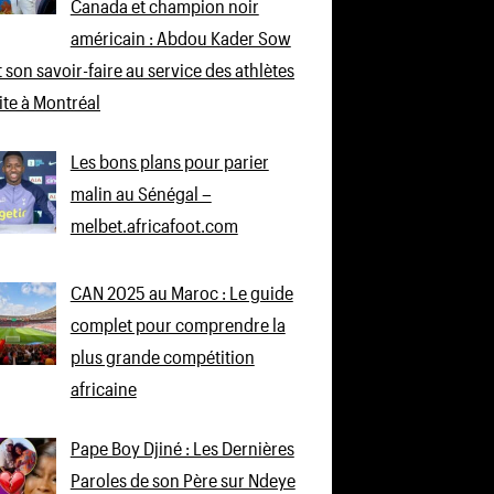
Canada et champion noir
américain : Abdou Kader Sow
 son savoir-faire au service des athlètes
lite à Montréal
Les bons plans pour parier
malin au Sénégal –
melbet.africafoot.com
CAN 2025 au Maroc : Le guide
complet pour comprendre la
plus grande compétition
africaine
Pape Boy Djiné : Les Dernières
Paroles de son Père sur Ndeye