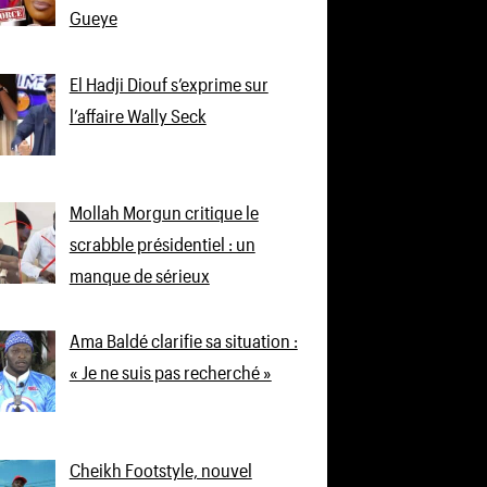
Gueye
El Hadji Diouf s’exprime sur
l’affaire Wally Seck
Mollah Morgun critique le
scrabble présidentiel : un
manque de sérieux
Ama Baldé clarifie sa situation :
« Je ne suis pas recherché »
Cheikh Footstyle, nouvel