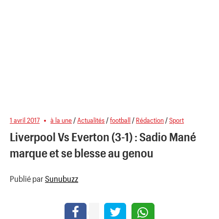
1 avril 2017
à la une
/
Actualités
/
football
/
Rédaction
/
Sport
Liverpool Vs Everton (3-1) : Sadio Mané
marque et se blesse au genou
Publié par
Sunubuzz