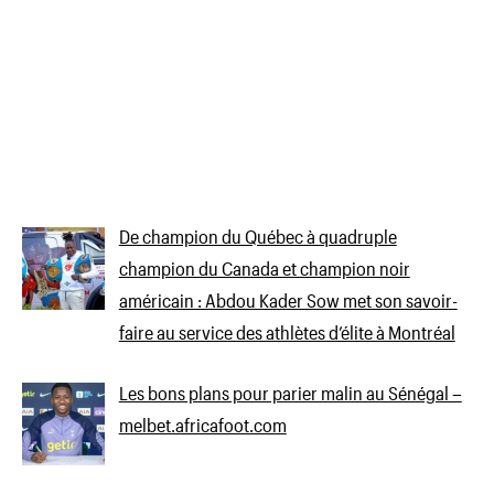
De champion du Québec à quadruple
champion du Canada et champion noir
américain : Abdou Kader Sow met son savoir-
faire au service des athlètes d’élite à Montréal
Les bons plans pour parier malin au Sénégal –
melbet.africafoot.com