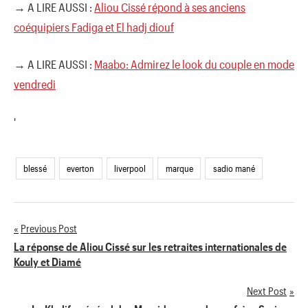
→ A LIRE AUSSI :
Aliou Cissé répond à ses anciens
coéquipiers Fadiga et El hadj diouf
→ A LIRE AUSSI :
Maabo: Admirez le look du couple en mode
vendredi
'
blessé
everton
liverpool
marque
sadio mané
Previous Post
Navigation
La réponse de Aliou Cissé sur les retraites internationales de
Kouly et Diamé
de
Next Post
l’article