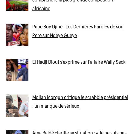
africaine
Pape Boy Djiné : Les Dernières Paroles de son
Père sur Ndeye Gueye
El Hadji Diouf s’exprime sur l’affaire Wally Seck
Mollah Morgun critique le scrabble présidentiel
: un manque de sérieux
Ama Baldé clarifie sa situation : « Je ne suis pas