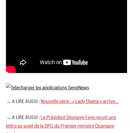
→ A LIRE AUSSI :
Nouvelle série : « Lady Diama » arrive…
→ A LIRE AUSSI :
Le Président Diomaye Faye reçoit une
lettre au sujet de la DPG du Premier ministre Ousmane