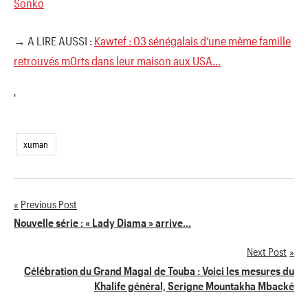
Sonko
→ A LIRE AUSSI :
Kawtef : 03 sénégalais d’une même famille
retrouvés m0rts dans leur maison aux USA…
'
xuman
Previous Post
Navigation
Nouvelle série : « Lady Diama » arrive…
de
Next Post
Célébration du Grand Magal de Touba : Voici les mesures du
l’article
Khalife général, Serigne Mountakha Mbacké