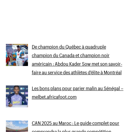
De champion du Québec à quadruple
champion du Canada et champion noir
américain : Abdou Kader Sow met son savoir-
faire au service des athlètes d’élite à Montréal
Les bons plans pour parier malin au Sénégal –
melbet.africafoot.com
CAN 2025 au Maroc : Le guide complet pour
comprendre la plus grande compétition