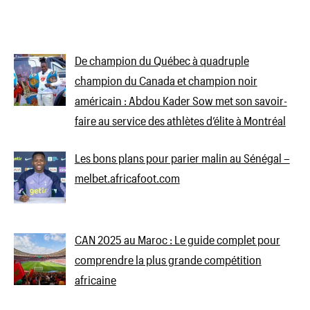
De champion du Québec à quadruple
champion du Canada et champion noir
américain : Abdou Kader Sow met son savoir-
faire au service des athlètes d’élite à Montréal
Les bons plans pour parier malin au Sénégal –
melbet.africafoot.com
CAN 2025 au Maroc : Le guide complet pour
comprendre la plus grande compétition
africaine