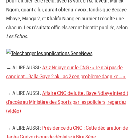
pourrait bien être réélu, avec 13 voix en sa faveur. Malick
Ngom, quant à lui, aurait obtenu 7 voix, tandis que Bécaye
Mbaye, Manga 2, et Khalifa Niang en auraient récolté une
chacun. Les résultats officiels seront bientôt publiés, selon
Les Echos.
→ A LIRE AUSSI :
Aziz Ndiaye sur le CNG : « Je n’ai pas de
candidat…Balla Gaye 2 ak Lac 2 sen problème dagn ko… »
→ A LIRE AUSSI :
Affaire CNG de lutte : Baye Ndiaye interdit
d’accès au Ministère des Sports par les policiers, regardez
(vidéo)
→ A LIRE AUSSI :
Présidence du CNG : Cette déclaration de
Tapha Guèye risque de déplaire à Bira Sène