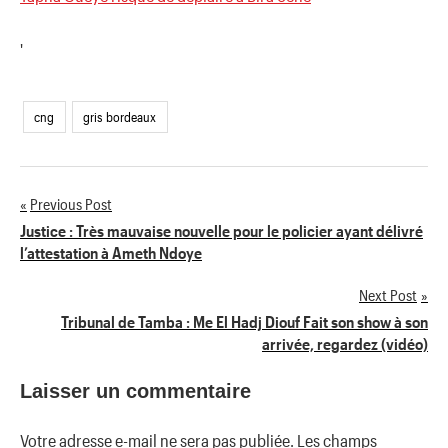
'
cng
gris bordeaux
Previous Post
Navigation
Justice : Très mauvaise nouvelle pour le policier ayant délivré
l’attestation à Ameth Ndoye
de
Next Post
l’article
Tribunal de Tamba : Me El Hadj Diouf Fait son show à son
arrivée, regardez (vidéo)
Laisser un commentaire
Votre adresse e-mail ne sera pas publiée.
Les champs