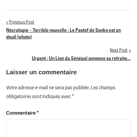
Previous Post
Navigation
Nécrologie – Terrible nouvelle : Le Pastef de Sonko est en
deuil (photo)
de
Next Post
l’article
Urgent : Un Lion du Sénégal annonce sa retraite…
Laisser un commentaire
Votre adresse e-mail ne sera pas publiée.
Les champs
obligatoires sont indiqués avec
*
Commentaire
*