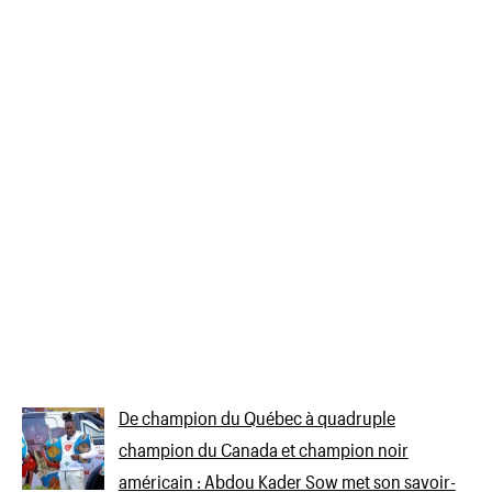
De champion du Québec à quadruple
champion du Canada et champion noir
américain : Abdou Kader Sow met son savoir-