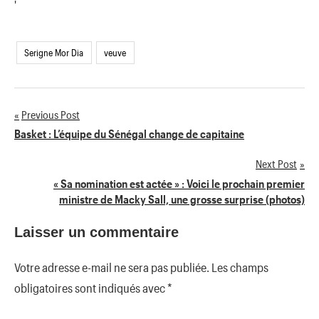
'
Serigne Mor Dia
veuve
Previous Post
Navigation
Basket : L’équipe du Sénégal change de capitaine
de
Next Post
« Sa nomination est actée » : Voici le prochain premier
l’article
ministre de Macky Sall, une grosse surprise (photos)
Laisser un commentaire
Votre adresse e-mail ne sera pas publiée.
Les champs
obligatoires sont indiqués avec
*