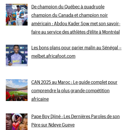
De champion du Québec à quadruple
champion du Canada et champion noir
américain : Abdou Kader Sow met son savoir-
faire au service des athlètes d’élite à Montréal
Les bons plans pour parier malin au Sénégal –
melbet.africafoot.com
CAN 2025 au Maroc : Le guide complet pour
comprendre la plus grande compétition
africaine
Pape Boy Djiné : Les Dernières Paroles de son
Père sur Ndeye Gueye