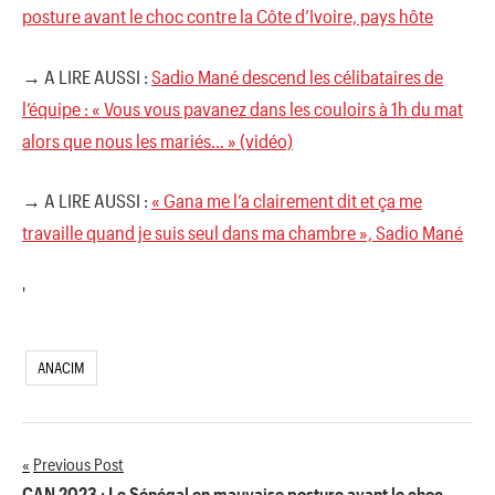
posture avant le choc contre la Côte d’Ivoire, pays hôte
→ A LIRE AUSSI :
Sadio Mané descend les célibataires de
l’équipe : « Vous vous pavanez dans les couloirs à 1h du mat
alors que nous les mariés… » (vidéo)
→ A LIRE AUSSI :
« Gana me l’a clairement dit et ça me
travaille quand je suis seul dans ma chambre », Sadio Mané
'
ANACIM
Previous Post
Navigation
CAN 2023 : Le Sénégal en mauvaise posture avant le choc