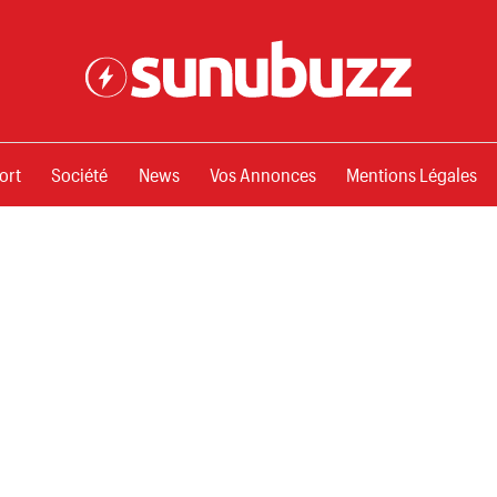
ssements
ort
Société
News
Vos Annonces
Mentions Légales