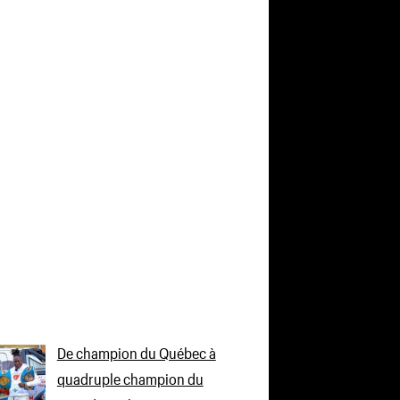
De champion du Québec à
quadruple champion du