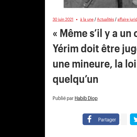
30 juin 2021
à la une
/
Actualités
/
affaire juri
« Même s’il y a un 
Yérim doit être jug
une mineure, la loi 
quelqu’un
Publié par
Habib Diop
Partager