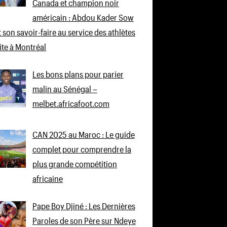
Canada et champion noir
américain : Abdou Kader Sow
 son savoir-faire au service des athlètes
lite à Montréal
Les bons plans pour parier
malin au Sénégal –
melbet.africafoot.com
CAN 2025 au Maroc : Le guide
complet pour comprendre la
plus grande compétition
africaine
Pape Boy Djiné : Les Dernières
Paroles de son Père sur Ndeye