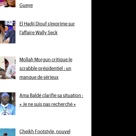
Gueye
El Hadji Diouf s’exprime sur
l’affaire Wally Seck
Mollah Morgun critique le
scrabble présidentiel : un
manque de sérieux
Ama Baldé clarifie sa situation :
« Je ne suis pas recherché »
Cheikh Footstyle, nouvel