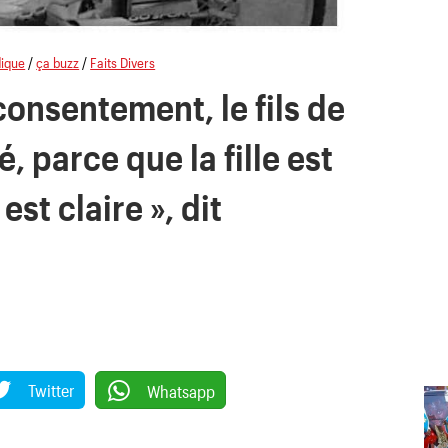
dique
/
ça buzz
/
Faits Divers
consentement, le fils de
é, parce que la fille est
est claire », dit
Twitter
Whatsapp