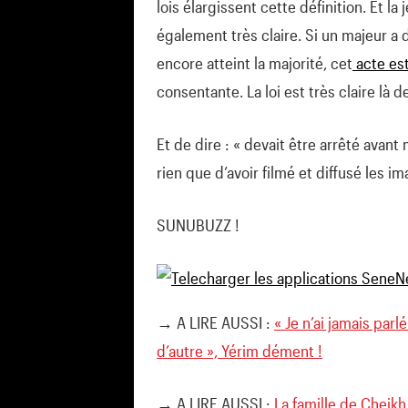
lois élargissent cette définition. Et la 
également très claire. Si un majeur a
encore atteint la majorité, cet
acte es
consentante. La loi est très claire là 
Et de dire : « devait être arrêté avant 
rien que d’avoir filmé et diffusé les i
SUNUBUZZ !
→ A LIRE AUSSI :
« Je n’ai jamais par
d’autre », Yérim dément !
→ A LIRE AUSSI :
La famille de Cheikh 