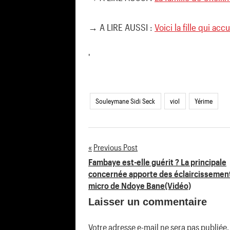
→ A LIRE AUSSI :
Voici la fille qui ac
'
Souleymane Sidi Seck
viol
Yérime
Previous Post
Navigation
Fambaye est-elle guérit ? La principale
concernée apporte des éclaircissemen
de
micro de Ndoye Bane(Vidéo)
Laisser un commentaire
l’article
Votre adresse e-mail ne sera pas publiée.