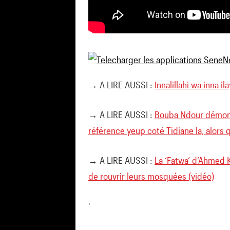
→ A LIRE AUSSI :
Innalillahi wa inna il
→ A LIRE AUSSI :
Bouba Ndour démont
référence yeup coté Tidiane la, alors
→ A LIRE AUSSI :
La ‘Fatwa’ d’Ahmed 
de rouvrir leurs mosquées (vidéo)
'