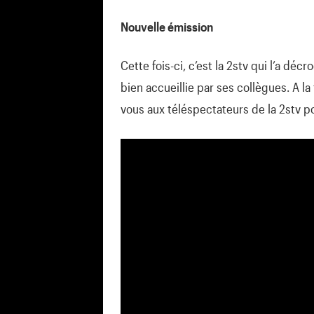
Nouvelle émission
Cette fois-ci, c’est la 2stv qui l’a déc
bien accueillie par ses collègues. A la
vous aux téléspectateurs de la 2stv p