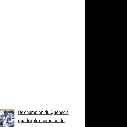
De champion du Québec à
quadruple champion du