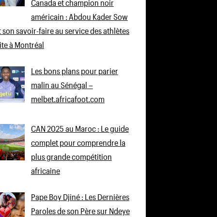
Canada et champion noir
américain : Abdou Kader Sow
 son savoir-faire au service des athlètes
lite à Montréal
Les bons plans pour parier
malin au Sénégal –
melbet.africafoot.com
CAN 2025 au Maroc : Le guide
complet pour comprendre la
plus grande compétition
africaine
Pape Boy Djiné : Les Dernières
Paroles de son Père sur Ndeye