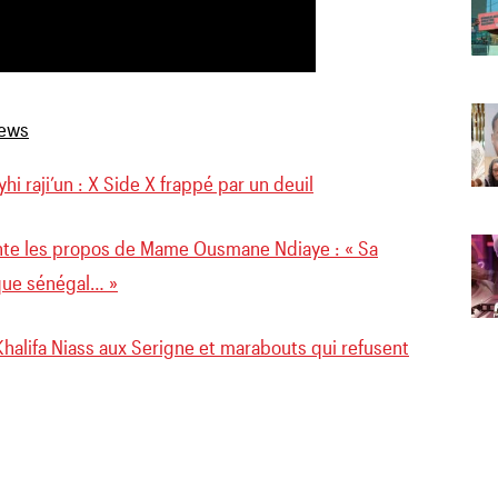
ayhi raji’un : X Side X frappé par un deuil
e les propos de Mame Ousmane Ndiaye : « Sa
 que sénégal… »
Khalifa Niass aux Serigne et marabouts qui refusent