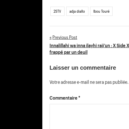
2STV
adja diallo
Ibou Touré
Previous Post
Navigation
Innalillahi wa inna ilayhi raji’un : X Side 
frappé par un deuil
de
Laisser un commentaire
l’article
Votre adresse e-mail ne sera pas publiée.
Commentaire
*