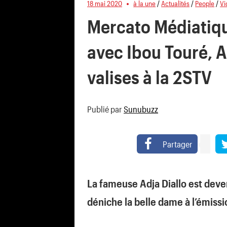
18 mai 2020
à la une
/
Actualités
/
People
/
Vi
Mercato Médiatiq
avec Ibou Touré, A
valises à la 2STV
Publié par
Sunubuzz
Partager
La fameuse Adja Diallo est deve
déniche la belle dame à l’émiss