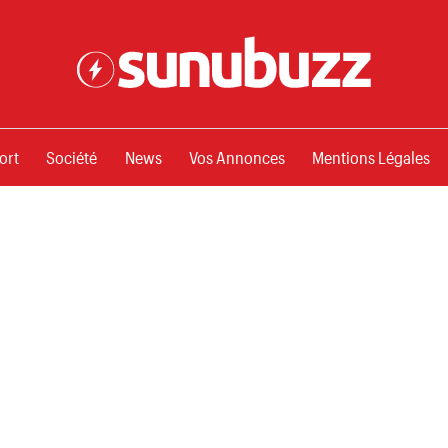
ssements
ort
Société
News
Vos Annonces
Mentions Légales