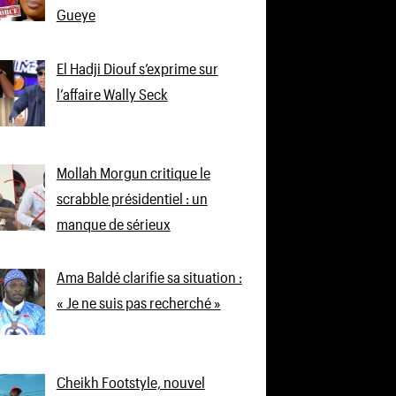
Gueye
El Hadji Diouf s’exprime sur
l’affaire Wally Seck
Mollah Morgun critique le
scrabble présidentiel : un
manque de sérieux
Ama Baldé clarifie sa situation :
« Je ne suis pas recherché »
Cheikh Footstyle, nouvel