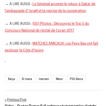
→ A LIRE AUSSI :
Le Sénégal accepte le retour à Dakar de
l’ambassade d’ Israël et la reprise de la coopération
→ A LIRE AUSSI :
(05) Photos : Découvrez le Top 5 du
Concours National de récital de Coran 2017
→ A LIRE AUSSI :
MATCHES AMICAUX: Les Pays-Bas ont fait
exploser la Côte d’Ivoire
'
Barça
Di maria
mercato
Messi
PSG-Barca
Previous Post
Navigation
Vidéo – Oustaz Oumar Sall critique sévèrement les sketchs