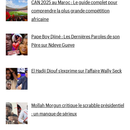
CAN 2025 au Maroc : Le guide complet pour
comprendre la plus grande compétition
africaine
Pape Boy Djiné : Les Dernières Paroles de son
Père sur Ndeye Gueye
El Hadji Diouf s’exprime sur l’affaire Wally Seck
Mollah Morgun critique le scrabble présidentiel
: un manque de sérieux