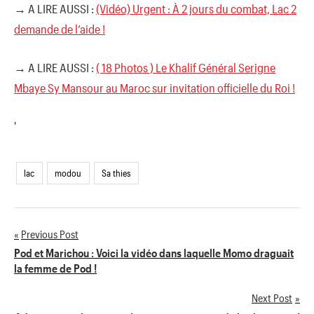
→ A LIRE AUSSI :
(Vidéo) Urgent : À 2 jours du combat, Lac 2
demande de l’aide !
→ A LIRE AUSSI :
( 18 Photos ) Le Khalif Général Serigne
Mbaye Sy Mansour au Maroc sur invitation officielle du Roi !
'
lac
modou
Sa thies
Previous Post
Navigation
Pod et Marichou : Voici la vidéo dans laquelle Momo draguait
la femme de Pod !
de
Next Post
l’article