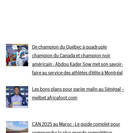
De champion du Québec à quadruple
champion du Canada et champion noir
américain : Abdou Kader Sow met son savoir-
faire au service des athlètes d’élite à Montréal
Les bons plans pour parier malin au Sénégal –
melbet.africafoot.com
CAN 2025 au Maroc : Le guide complet pour
comprendre la plus grande compétition