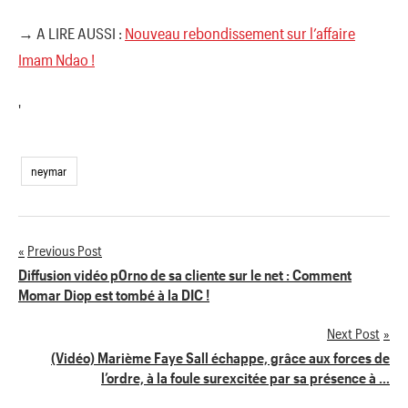
→ A LIRE AUSSI :
Nouveau rebondissement sur l’affaire
Imam Ndao !
'
neymar
Previous Post
Navigation
Diffusion vidéo p0rno de sa cliente sur le net : Comment
Momar Diop est tombé à la DIC !
de
Next Post
l’article
(Vidéo) Marième Faye Sall échappe, grâce aux forces de
l’ordre, à la foule surexcitée par sa présence à …