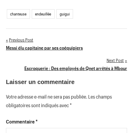
chanteuse
endeuillée
guigui
Previous Post
Navigation
Messi élu capitaine par ses coéquipiers
de
Next Post
Escroquerie : Des employés de Qnet arrêtés à Mbour
l’article
Laisser un commentaire
Votre adresse e-mail ne sera pas publiée.
Les champs
obligatoires sont indiqués avec
*
Commentaire
*