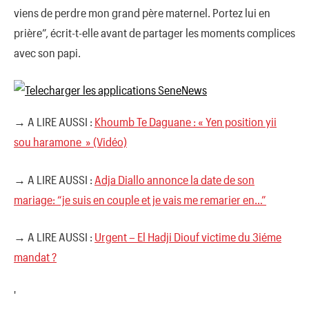
viens de perdre mon grand père maternel. Portez lui en
prière”, écrit-t-elle avant de partager les moments complices
avec son papi.
→ A LIRE AUSSI :
Khoumb Te Daguane : « Yen position yii
sou haramone » (Vidéo)
→ A LIRE AUSSI :
Adja Diallo annonce la date de son
mariage: “je suis en couple et je vais me remarier en…”
→ A LIRE AUSSI :
Urgent – El Hadji Diouf victime du 3iéme
mandat ?
'