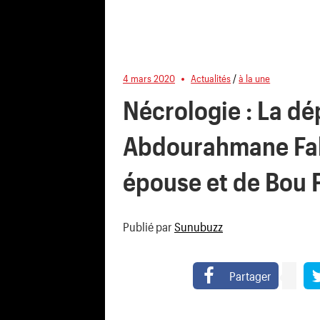
4 mars 2020
Actualités
/
à la une
Nécrologie : La dé
Abdourahmane Fall 
épouse et de Bou F
Publié par
Sunubuzz
Partager