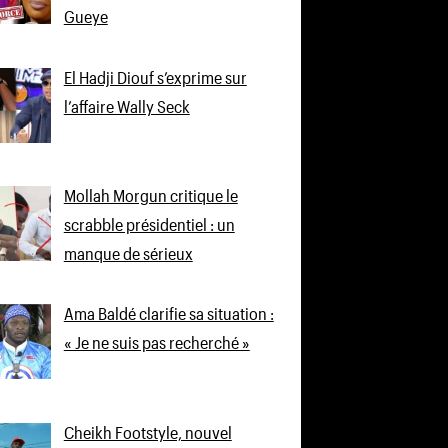
Gueye
El Hadji Diouf s’exprime sur
l’affaire Wally Seck
Mollah Morgun critique le
scrabble présidentiel : un
manque de sérieux
Ama Baldé clarifie sa situation :
« Je ne suis pas recherché »
Cheikh Footstyle, nouvel