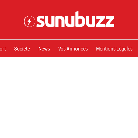
ssements
ort
Société
News
Vos Annonces
Mentions Légales