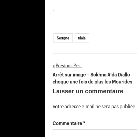
'
Serigne
tilala
Previous Post
Navigation
Arrêt sur image – Sokhna Aïda Diallo
choque une fois de plus les Mourides
de
Laisser un commentaire
l’article
Votre adresse e-mail ne sera pas publiée.
Commentaire
*