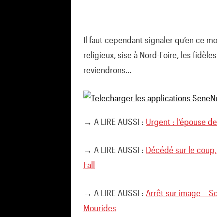
Il faut cependant signaler qu’en ce m
religieux, sise à Nord-Foire, les fidèle
reviendrons…
→ A LIRE AUSSI :
Urgent : l’épouse de 
→ A LIRE AUSSI :
Décédé sur le coup, 
Fall
→ A LIRE AUSSI :
Arrêt sur image – So
Mourides