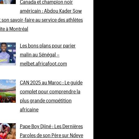
Canada et champion noir
américain : Abdou Kader Sow
 son savoir-faire au service des athlètes
lite à Montréal
Les bons plans pour parier
malin au Sénégal –
melbet.africafoot.com
CAN 2025 au Maroc : Le guide
complet pour comprendre la
plus grande compétition
africaine
Pape Boy Djiné : Les Dernières
Paroles de son Père sur Ndeye