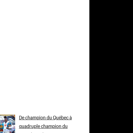
De champion du Québec à
quadruple champion du