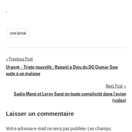
'
one lyrical
Previous Post
Navigation
Urgent – Triste nouvelle : Rappel à Dieu du DG Oumar Sow
suite à un malaise
de
Next Post
l’article
Sadio Mané et Leroy Sané en toute complicité dans l’avion
(vidéo)
Laisser un commentaire
Votre adresse e-mail ne sera pas publiée.
Les champs