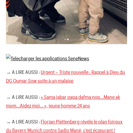
→ A LIRE AUSSI :
Urgent – Triste nouvelle : Rappel à Dieu du
DG Oumar Sow suite à un malaise
→ A LIRE AUSSI :
« Sama jabar papa dafma nop…Mane ak
mom…Aidez moi… », jeune homme 24 ans
→ A LIRE AUSSI :
Florian Plettenberg révèle le plan foireux
du Bayern Munich contre Sadio Mané, c’est écœurant !