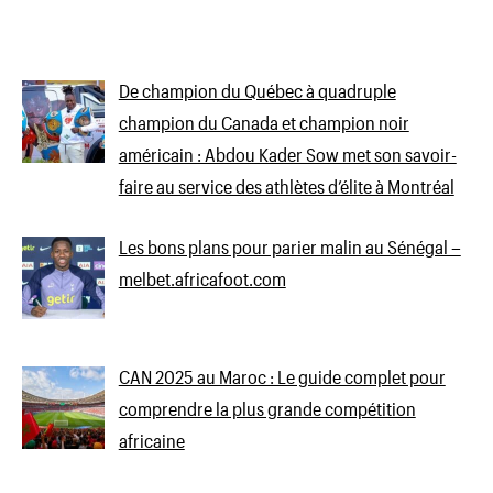
De champion du Québec à quadruple
champion du Canada et champion noir
américain : Abdou Kader Sow met son savoir-
faire au service des athlètes d’élite à Montréal
Les bons plans pour parier malin au Sénégal –
melbet.africafoot.com
CAN 2025 au Maroc : Le guide complet pour
comprendre la plus grande compétition
africaine