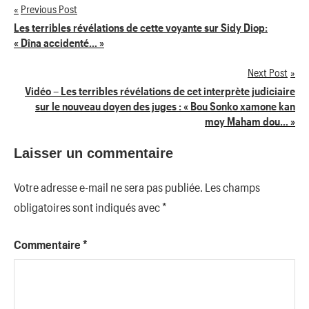
Previous Post
Navigation
Les terribles révélations de cette voyante sur Sidy Diop:
« Dîna accidenté… »
de
Next Post
l’article
Vidéo – Les terribles révélations de cet interprète judiciaire
sur le nouveau doyen des juges : « Bou Sonko xamone kan
moy Maham dou… »
Laisser un commentaire
Votre adresse e-mail ne sera pas publiée.
Les champs
obligatoires sont indiqués avec
*
Commentaire
*