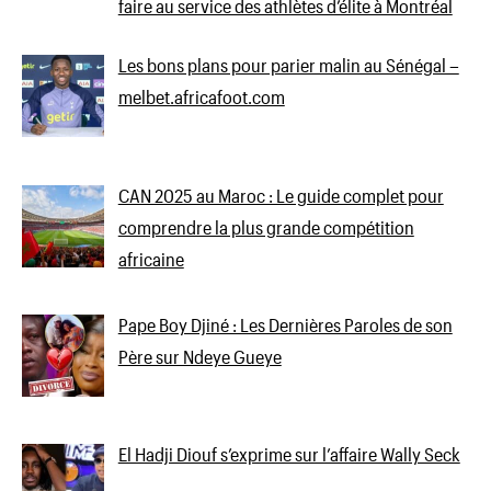
faire au service des athlètes d’élite à Montréal
Les bons plans pour parier malin au Sénégal –
melbet.africafoot.com
CAN 2025 au Maroc : Le guide complet pour
comprendre la plus grande compétition
africaine
Pape Boy Djiné : Les Dernières Paroles de son
Père sur Ndeye Gueye
El Hadji Diouf s’exprime sur l’affaire Wally Seck