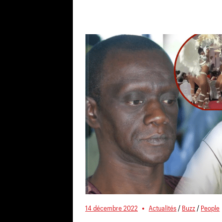
14 décembre 2022
Actualités
/
Buzz
/
People