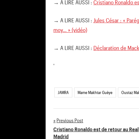
→ A LIRE AUSSI :
Cristiano Ronaldo es
→ A LIRE AUSSI :
Jules César : « Par
moy… » (vidéo)
→ A LIRE AUSSI :
Déclaration de Macky
'
JAMRA
Mame Makhtar Guèye
Oustaz Mak
Previous Post
Navigation
Cristiano Ronaldo est de retour au Real
Madrid