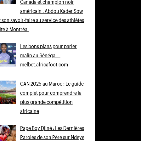
Canada et champion noir
américain : Abdou Kader Sow
 son savoir-faire au service des athlètes
lite à Montréal
Les bons plans pour parier
malin au Sénégal –
melbet.africafoot.com
CAN 2025 au Maroc : Le guide
complet pour comprendre la
plus grande compétition
africaine
Pape Boy Djiné : Les Dernières
Paroles de son Père sur Ndeye