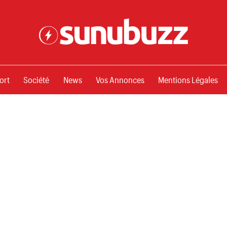
ssements
ort
Société
News
Vos Annonces
Mentions Légales