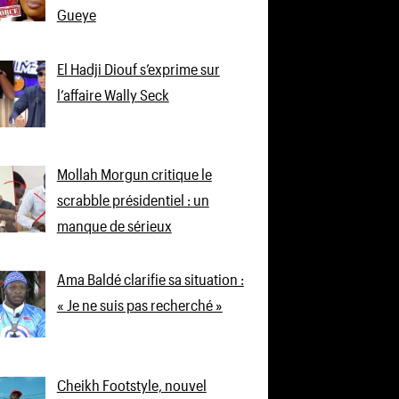
Gueye
El Hadji Diouf s’exprime sur
l’affaire Wally Seck
Mollah Morgun critique le
scrabble présidentiel : un
manque de sérieux
Ama Baldé clarifie sa situation :
« Je ne suis pas recherché »
Cheikh Footstyle, nouvel