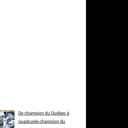
De champion du Québec à
quadruple champion du