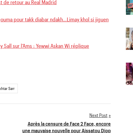
t de retour au Real Madrid
égouma pour takk diabar ndakh…Limay khol si jiguen
 Sall sur l’Ams : Yewwi Askan Wi réplique
htar Sarr
Next Post
Après la censure de Face 2 Face, encore
une mauvaise nouvelle pour Aissatou Diop