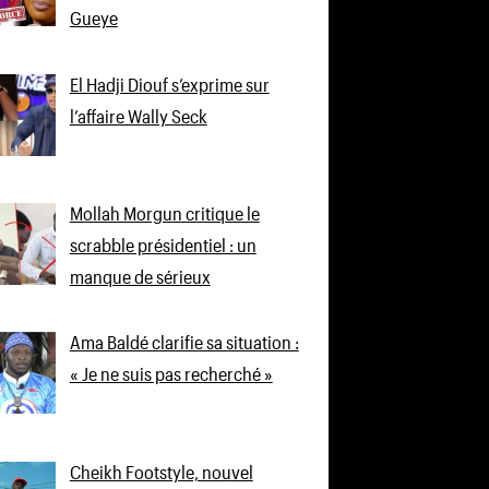
Gueye
El Hadji Diouf s’exprime sur
l’affaire Wally Seck
Mollah Morgun critique le
scrabble présidentiel : un
manque de sérieux
Ama Baldé clarifie sa situation :
« Je ne suis pas recherché »
Cheikh Footstyle, nouvel