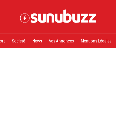
ssements
ort
Société
News
Vos Annonces
Mentions Légales