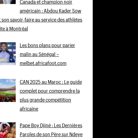
Canada et champion noir
américain : Abdou Kader Sow
 son savoir-faire au service des athlètes
lite à Montréal
Les bons plans pour parier
malin au Sénégal –
melbet.africafoot.com
CAN 2025 au Maroc : Le guide
complet pour comprendre la
plus grande compétition
africaine
Pape Boy Djiné : Les Dernières
Paroles de son Père sur Ndeye