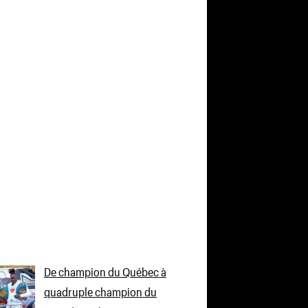
De champion du Québec à
quadruple champion du