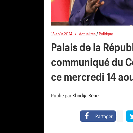
15 août 2024
Actualités
/
Politique
Palais de la Républ
communiqué du Con
ce mercredi 14 a
Publié par
Khadija Séne
Partager