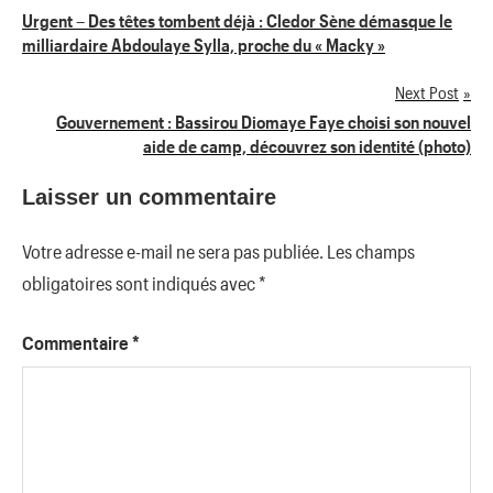
Navigation
Urgent – Des têtes tombent déjà : Cledor Sène démasque le
milliardaire Abdoulaye Sylla, proche du « Macky »
de
Next Post
l’article
Gouvernement : Bassirou Diomaye Faye choisi son nouvel
aide de camp, découvrez son identité (photo)
Laisser un commentaire
Votre adresse e-mail ne sera pas publiée.
Les champs
obligatoires sont indiqués avec
*
Commentaire
*