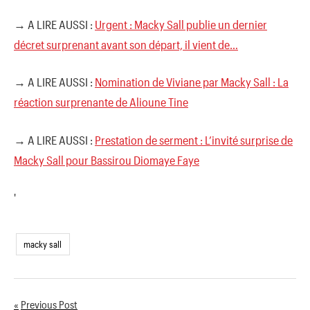
→ A LIRE AUSSI :
Urgent : Macky Sall publie un dernier
décret surprenant avant son départ, il vient de…
→ A LIRE AUSSI :
Nomination de Viviane par Macky Sall : La
réaction surprenante de Alioune Tine
→ A LIRE AUSSI :
Prestation de serment : L’invité surprise de
Macky Sall pour Bassirou Diomaye Faye
'
macky sall
Previous Post